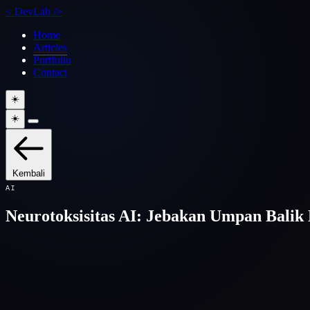
<
DevLab
/>
Home
Articles
Portfolio
Contact
☀️
☀️
Kembali
AI
Neurotoksisitas AI: Jebakan Umpan Balik