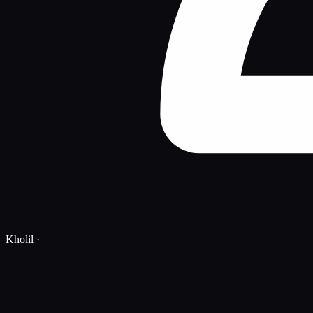
Kholil
·