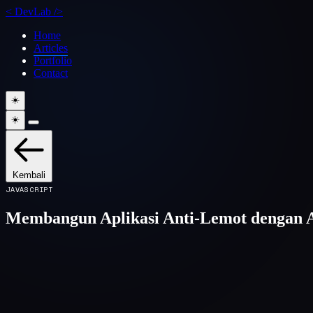
<
DevLab
/>
Home
Articles
Portfolio
Contact
☀️
☀️
Kembali
JAVASCRIPT
Membangun Aplikasi Anti-Lemot dengan A