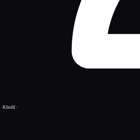
Kholil
·