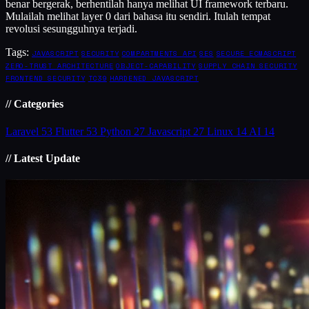
benar bergerak, berhentilah hanya melihat UI framework terbaru.
Mulailah melihat layer 0 dari bahasa itu sendiri. Itulah tempat
revolusi sesungguhnya terjadi.
Tags:
JAVASCRIPT
SECURITY
COMPARTMENTS API
SES
SECURE ECMASCRIPT
ZERO-TRUST ARCHITECTURE
OBJECT-CAPABILITY
SUPPLY CHAIN SECURITY
FRONTEND SECURITY
TC39
HARDENED JAVASCRIPT
// Categories
Laravel
53
Flutter
53
Python
27
Javascript
27
Linux
14
AI
14
// Latest Update