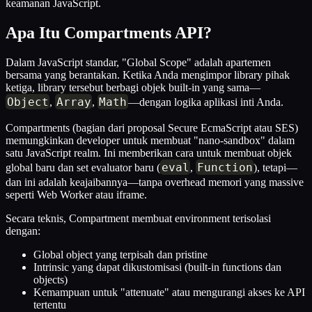
keamanan JavaScript.
Apa Itu Compartments API?
Dalam JavaScript standar, "Global Scope" adalah apartemen
bersama yang berantakan. Ketika Anda mengimpor library pihak
ketiga, library tersebut berbagi objek built-in yang sama—
Object
Array
Math
,
,
—dengan logika aplikasi inti Anda.
Compartments (bagian dari proposal Secure EcmaScript atau SES)
memungkinkan developer untuk membuat "nano-sandbox" dalam
satu JavaScript realm. Ini memberikan cara untuk membuat objek
eval
Function
global baru dan set evaluator baru (
,
), tetapi—
dan ini adalah keajaibannya—tanpa overhead memori yang massive
seperti Web Worker atau iframe.
Secara teknis, Compartment membuat environment terisolasi
dengan:
Global object yang terpisah dan pristine
Intrinsic yang dapat dikustomisasi (built-in functions dan
objects)
Kemampuan untuk "attenuate" atau mengurangi akses ke API
tertentu