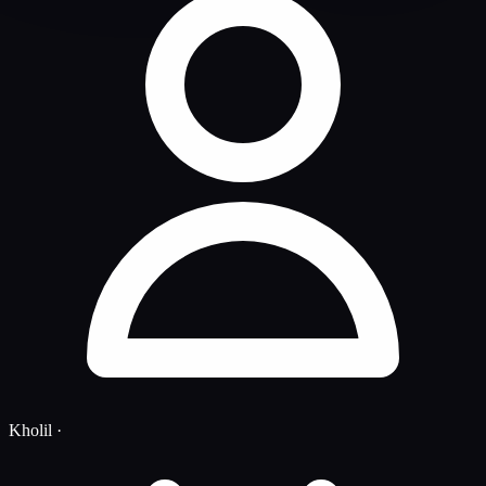
Kholil
·