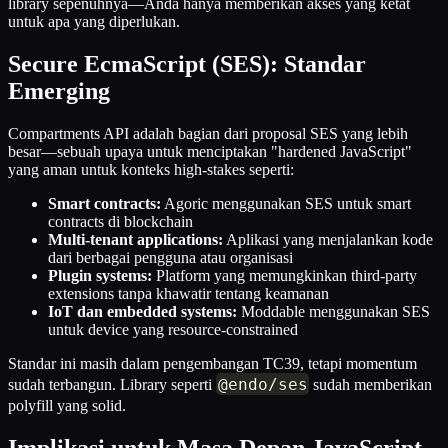
library sepenuhnya—Anda hanya memberikan akses yang ketat
untuk apa yang diperlukan.
Secure EcmaScript (SES): Standar
Emerging
Compartments API adalah bagian dari proposal SES yang lebih
besar—sebuah upaya untuk menciptakan "hardened JavaScript"
yang aman untuk konteks high-stakes seperti:
Smart contracts:
Agoric menggunakan SES untuk smart
contracts di blockchain
Multi-tenant applications:
Aplikasi yang menjalankan kode
dari berbagai pengguna atau organisasi
Plugin systems:
Platform yang memungkinkan third-party
extensions tanpa khawatir tentang keamanan
IoT dan embedded systems:
Moddable menggunakan SES
untuk device yang resource-constrained
Standar ini masih dalam pengembangan TC39, tetapi momentum
@endo
/
ses
sudah terbangun. Library seperti
sudah memberikan
polyfill yang solid.
Implikasi untuk Masa Depan JavaScript