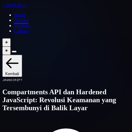
<
DevLab
/>
Home
Articles
Portfolio
Contact
☀️
☀️
Kembali
JAVASCRIPT
Compartments API dan Hardened
JavaScript: Revolusi Keamanan yang
Tersembunyi di Balik Layar