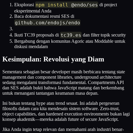
npm
install
@endo/ses
Eksplorasi
di project
eksperimental Anda
Baca dokumentasi resmi SES di
github
.
com
/
endojs
/
endo
tc39
.
es
Ikuti TC39 proposals di
dan filter topik security
Bergabung dengan komunitas Agoric atau Moddable untuk
diskusi mendalam
Kesimpulan: Revolusi yang Diam
Sementara sebagian besar developer masih berbicara tentang state
management dan component libraries, underground architecture
sedang mengalami transformasi fundamental. Compartments API
dan SES adalah bukti bahwa JavaScript matang dan berkembang
untuk menangani tantangan keamanan masa depan.
Ini bukan tentang hype atau trend sesaat. Ini adalah pergeseran
filosofis dalam cara kita mendesain sistem software. Zero-trust,
object capabilities, dan hardened execution environments bukan lagi
konsep akademik—mereka adalah future of secure JavaScript.
Jika Anda ingin tetap relevan dan memahami arah industri benar-