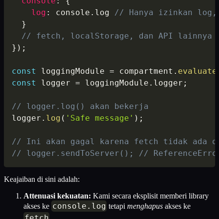
console
:
{
log
:
 console
.
log 
// Hanya izinkan log,
}
// fetch, localStorage, dan API lainnya 
}
)
;
const
 loggingModule 
=
 compartment
.
evaluate
const
 logger 
=
 loggingModule
.
logger
;
// logger.log() akan bekerja
logger
.
log
(
'Safe message'
)
;
// Ini akan gagal karena fetch tidak ada d
// logger.sendToServer(); // ReferenceErro
Keajaiban di sini adalah:
Attenuasi kekuatan:
Kami secara eksplisit memberi library
console
.
log
akses ke
tetapi
menghapus
akses ke
fetch