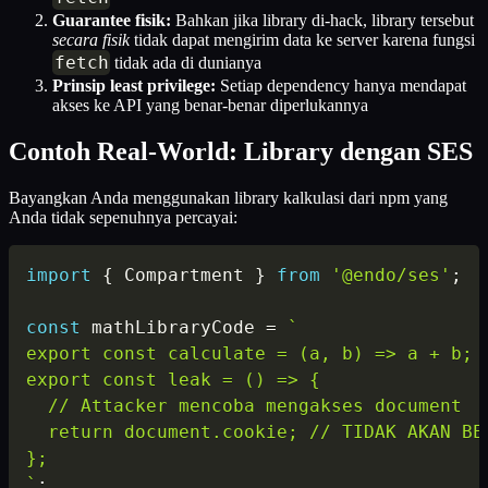
Guarantee fisik:
Bahkan jika library di-hack, library tersebut
secara fisik
tidak dapat mengirim data ke server karena fungsi
fetch
tidak ada di dunianya
Prinsip least privilege:
Setiap dependency hanya mendapat
akses ke API yang benar-benar diperlukannya
Contoh Real-World: Library dengan SES
Bayangkan Anda menggunakan library kalkulasi dari npm yang
Anda tidak sepenuhnya percayai:
import
{
 Compartment 
}
from
'@endo/ses'
;
const
 mathLibraryCode 
=
`
export const calculate = (a, b) => a + b;

export const leak = () => {

  // Attacker mencoba mengakses document

  return document.cookie; // TIDAK AKAN BEK
`
;