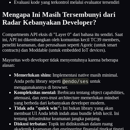
Evaluasi kode yang terkontrol melalui evaluator tersendiri
Mengapa Ini Masih Tersembunyi dari
Radar Kebanyakan Developer?
Compartments API eksis di "Layer 0" dari bahasa itu sendiri. Saat
ini, API ini dikembangkan oleh komunitas kecil TC39 members,
peneliti keamanan, dan perusahaan seperti Agoric (untuk smart
contracts) dan Moddable (untuk embedded IoT devices).
Mayoritas web developer tidak menyentuhnya karena beberapa
alasan:
Memerlukan shim:
Implementasi native masih minimal.
@endo
/
ses
Anda perlu library seperti
untuk
menggunakannya di browser.
Kompleksitas mental:
Berbicara tentang object capabilities,
attenuasi, dan zero-trust architecture memerlukan mindset
yang berbeda dari kebanyakan developer modern.
Tidak ada "quick win":
Ini bukan library yang akan
membuat UI Anda lebih indah atau bundle lebih kecil. Ini
tentang infrastruktur keamanan jangka panjang.
Diskusi terbatas:
Topik ini didiskusikan dalam ruang
akademik keamanan dan engineering finansial tingkat tinggi,