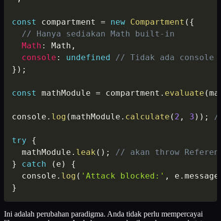
const
 compartment 
=
new
Compartment
(
{
// Hanya sediakan Math built-in
Math
:
 Math
,
console
:
undefined
// Tidak ada console 
}
)
;
const
 mathModule 
=
 compartment
.
evaluate
(
ma
console
.
log
(
mathModule
.
calculate
(
2
,
3
)
)
;
/
try
{
  mathModule
.
leak
(
)
;
// akan throw Referen
}
catch
(
e
)
{
  console
.
log
(
'Attack blocked:'
,
 e
.
message
}
Ini adalah perubahan paradigma. Anda tidak perlu mempercayai