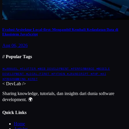
Evolusi Arsitektur Local-first: Mengambil Kembali Kedaulatan Data di
Ekosistem JavaScript
Aug 06, 2026
// Popular Tags
#LARAVEL
#FLUTTER
#WEB DEVELOPMENT
#PERFORMANCE
#MOBILE
DEVELOPMENT
#LOCAL-FIRST
#PYTHON
#JAVASCRIPT
#PHP
#AI
#PROGRAMMING
#CRDT
<
DevLab
/>
Sharing knowledge, tutorials, dan insights dari dunia software
development. 🌍
Quick Links
Home
Articles