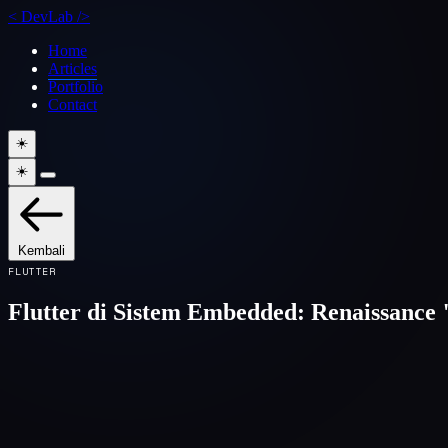
<
DevLab
/>
Home
Articles
Portfolio
Contact
☀️
☀️
Kembali
FLUTTER
Flutter di Sistem Embedded: Renaissance 