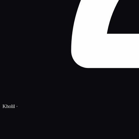
Kholil
·