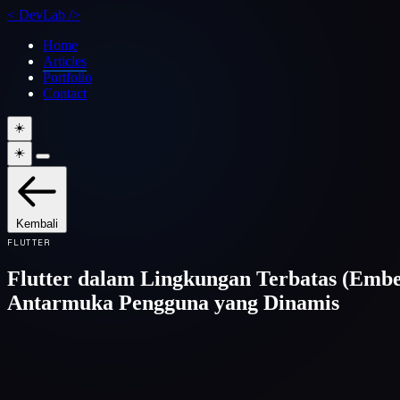
<
DevLab
/>
Home
Articles
Portfolio
Contact
☀️
☀️
Kembali
FLUTTER
Flutter dalam Lingkungan Terbatas (Emb
Antarmuka Pengguna yang Dinamis