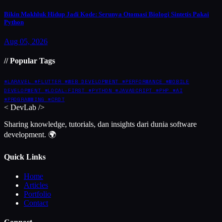
Bikin Makhluk Hidup Jadi Kode: Serunya Otomasi Biologi Sintetis Pakai
Python
Aug 05, 2026
// Popular Tags
#LARAVEL
#FLUTTER
#WEB DEVELOPMENT
#PERFORMANCE
#MOBILE
DEVELOPMENT
#LOCAL-FIRST
#PYTHON
#JAVASCRIPT
#PHP
#AI
#PROGRAMMING
#CRDT
<
DevLab
/>
Sharing knowledge, tutorials, dan insights dari dunia software
development. 🌍
Quick Links
Home
Articles
Portfolio
Contact