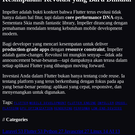
Impeller adalah bukti konkret bahwa Flutter terus evolusi tidak
hanya dalam hal fitur, tapi dalam
core performance DNA
-nya.
Sementara Skia masih fantastic library, Impeller dirancang dengan
pemahaman mendalam tentang kebutuhan mobile development
modern.
Bagi developer yang mencari kesempatan untuk deliver
production-grade apps
dengan
resource constraint
, Impeller
adalah game-changer. Revolusi ini mungkin senyap—tidak ada
announcement besar-besaran—tapi dampaknya akan terasa dalam
setiap aplikasi Flutter yang dibangun moving forward.
Investasi Anda dalam Flutter bukan hanya tentang code reuse. Ia
tentang platform yang terus berkembang dengan fokus pada apa
yang benar-benar penting: aplikasi yang cepat, responsive, dan
menyenangkan untuk digunakan.
Tags:
FLUTTER
MOBILE DEVELOPMENT
FLUTTER ENGINE
IMPELLER
CROSS-
PLATFORM
GPU OPTIMIZATION
RENDERING
PERFORMA
LOW-END-DEVICES
// Categories
Laravel
53
Flutter
53
Python
27
Javascript
27
Linux
14
AI
13