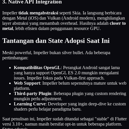
3. Native API Integration
Impeller
tidak mengabstraksi
seperti Skia. Ia langsung berbicara
dengan Metal (iOS) dan Vulkan (Android modern), menghilangkan
layer abstraksi yang menambah overhead. Hasilnya adalah
closer to
metal
, lebih efisien dalam penggunaan resource GPU.
Tantangan dan State Adopsi Saat Ini
Meski powerful, Impeller bukan silver bullet. Ada beberapa
pertimbangan:
Kompatibilitas OpenGL
: Perangkat Android sangat lama
yang hanya support OpenGL ES 2.0 mungkin mengalami
issues. Impeller fokus pada Vulkan-first approach.
Web Support
: Impeller belum sepenuhnya mature untuk web
platform.
Third-party Plugin
: Beberapa plugin yang custom rendering
mungkin perlu adjustment.
Learning Curve
: Developer yang ingin deep-dive ke custom
shaders perlu belajar paradigma baru.
Saat penulisan ini, Impeller sudah ditandai sebagai "stable" di Flutter
versi 3.10+, namun masih bersifat opt-in untuk beberapa platform.