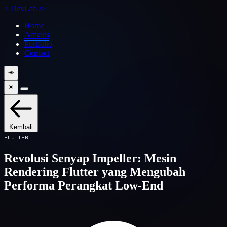
<
DevLab
/>
Home
Articles
Portfolio
Contact
☀️
☀️
Kembali
FLUTTER
Revolusi Senyap Impeller: Mesin
Rendering Flutter yang Mengubah
Performa Perangkat Low-End