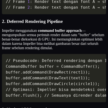
// Frame 
1
: Render text dengan font A → sh
// Frame 
2
: Render text dengan font A → sh
2. Deferred Rendering Pipeline
Impeller menggunakan
command buffer approach
—
mengumpulkan semua perintah render dalam satu "buffer" sebelum
benar-benar dieksekusi di GPU. Ini memungkinkan optimasi lebih
dalam karena Impeller bisa melihat gambaran besar dari seluruh
frame sebelum rendering dimulai.
// Pseudocode: Deferred rendering dengan Im
CommandBuffer buffer = CommandBuffer();

buffer.addCommand(DrawRect(rect1));

buffer.addCommand(DrawText(text1));

buffer.addCommand(DrawCircle(circle1));

// Optimasi: Impeller bisa mendeteksi overl
buffer.flush(); // Semuanya dirender dalam