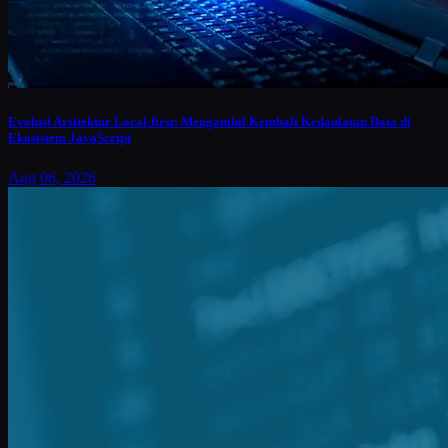
Evolusi Arsitektur Local-first: Mengambil Kembali Kedaulatan Data di
Ekosistem JavaScript
Aug 06, 2026