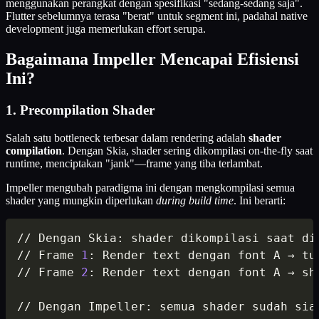
menggunakan perangkat dengan spesifikasi "sedang-sedang saja".
Flutter sebelumnya terasa "berat" untuk segment ini, padahal native
development juga memerlukan effort serupa.
Bagaimana Impeller Mencapai Efisiensi
Ini?
1. Precompilation Shader
Salah satu bottleneck terbesar dalam rendering adalah
shader
compilation
. Dengan Skia, shader sering dikompilasi on-the-fly saat
runtime, menciptakan "jank"—frame yang tiba terlambat.
Impeller mengubah paradigma ini dengan mengkompilasi semua
shader yang mungkin diperlukan
during build time
. Ini berarti:
// Dengan Skia: shader dikompilasi saat dig
// Frame 
1
: Render text dengan font A → tu
// Frame 
2
: Render text dengan font A → sh
// Dengan Impeller: semua shader sudah siap