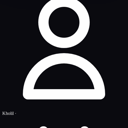
Kholil
·