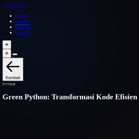
<
DevLab
/>
Home
Articles
Portfolio
Contact
☀️
☀️
Kembali
PYTHON
Green Python: Transformasi Kode Efisien 