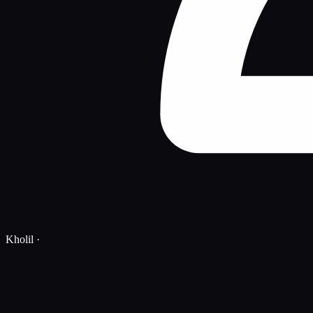
Kholil
·