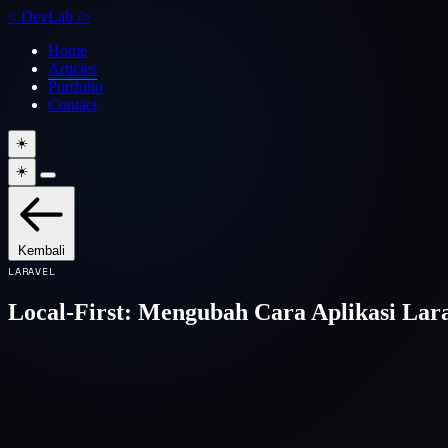
<
DevLab
/>
Home
Articles
Portfolio
Contact
☀️
☀️
Kembali
LARAVEL
Local-First: Mengubah Cara Aplikasi Lara