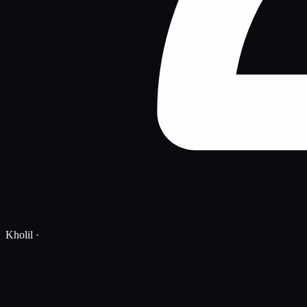
Kholil
·