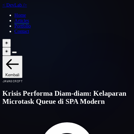
<
DevLab
/>
Home
Articles
Portfolio
Contact
☀️
☀️
Kembali
JAVASCRIPT
Krisis Performa Diam-diam: Kelaparan
Microtask Queue di SPA Modern