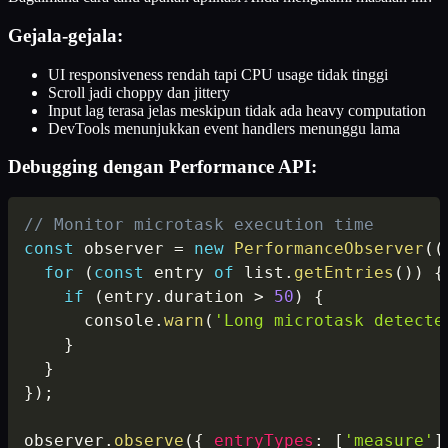
Gejala-gejala:
UI responsiveness rendah tapi CPU usage tidak tinggi
Scroll jadi choppy dan jittery
Input lag terasa jelas meskipun tidak ada heavy computation
DevTools menunjukkan event handlers menunggu lama
Debugging dengan Performance API:
// Monitor microtask execution time
const
 observer 
=
new
PerformanceObserver
(
(
for
(
const
 entry 
of
 list
.
getEntries
(
)
)
{
if
(
entry
.
duration 
>
50
)
{
      console
.
warn
(
'Long microtask detecte
}
}
}
)
;
observer
.
observe
(
{
entryTypes
:
[
'measure'
]