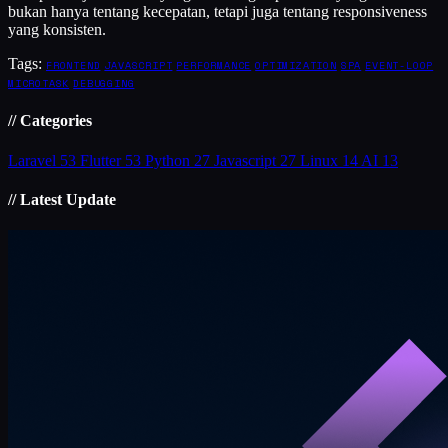
bukan hanya tentang kecepatan, tetapi juga tentang responsiveness
yang konsisten.
Tags:
FRONTEND
JAVASCRIPT
PERFORMANCE
OPTIMIZATION
SPA
EVENT-LOOP
MICROTASK
DEBUGGING
// Categories
Laravel
53
Flutter
53
Python
27
Javascript
27
Linux
14
AI
13
// Latest Update