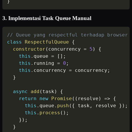
}
3. Implementasi Task Queue Manual
// Queue yang respectful terhadap browser
class
RespectfulQueue
{
constructor
(
concurrency 
=
5
)
{
this
.
queue 
=
[
]
;
this
.
running 
=
0
;
this
.
concurrency 
=
 concurrency
;
}
async
add
(
task
)
{
return
new
Promise
(
(
resolve
)
=>
{
this
.
queue
.
push
(
{
 task
,
 resolve 
}
)
;
this
.
process
(
)
;
}
)
;
}