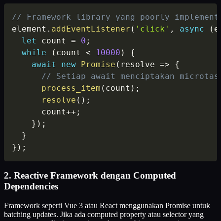
// Framework library yang poorly implement
element
.
addEventListener
(
'click'
,
async
(
e
let
 count 
=
0
;
while
(
count 
<
10000
)
{
await
new
Promise
(
resolve
=>
{
// Setiap await menciptakan microtas
process_item
(
count
)
;
resolve
(
)
;
      count
++
;
}
)
;
}
}
)
;
2. Reactive Framework dengan Computed
Dependencies
Framework seperti Vue 3 atau React menggunakan Promise untuk
batching updates. Jika ada computed property atau selector yang