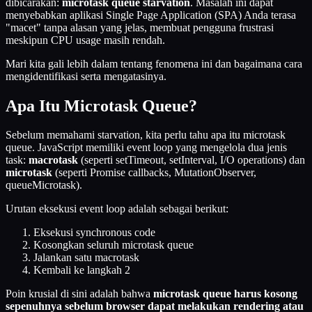
dibicarakan:
microtask queue starvation
. Masalah ini dapat
menyebabkan aplikasi Single Page Application (SPA) Anda terasa
"macet" tanpa alasan yang jelas, membuat pengguna frustrasi
meskipun CPU usage masih rendah.
Mari kita gali lebih dalam tentang fenomena ini dan bagaimana cara
mengidentifikasi serta mengatasinya.
Apa Itu Microtask Queue?
Sebelum memahami starvation, kita perlu tahu apa itu microtask
queue. JavaScript memiliki event loop yang mengelola dua jenis
task:
macrotask
(seperti setTimeout, setInterval, I/O operations) dan
microtask
(seperti Promise callbacks, MutationObserver,
queueMicrotask).
Urutan eksekusi event loop adalah sebagai berikut:
Eksekusi synchronous code
Kosongkan seluruh microtask queue
Jalankan satu macrotask
Kembali ke langkah 2
Poin krusial di sini adalah bahwa
microtask queue harus kosong
sepenuhnya sebelum browser dapat melakukan rendering atau