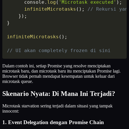
      console
.
log
(
'Microtask executed'
)
;
infiniteMicrotasks
(
)
;
// Rekursi yan
}
)
;
}
infiniteMicrotasks
(
)
;
// UI akan completely frozen di sini
Dalam contoh ini, setiap Promise yang resolve menciptakan
microtask baru, dan microtask baru itu menciptakan Promise lagi.
Browser tidak pernah mendapat kesempatan untuk keluar dari
microtask queue.
Skenario Nyata: Di Mana Ini Terjadi?
Microtask starvation sering terjadi dalam situasi yang tampak
innocent:
1. Event Delegation dengan Promise Chain