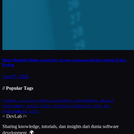
Bikin Makhluk Hidup Jadi Kode: Serunya Otomasi Biologi Sintetis Pakai
Python
Aug 05, 2026
// Popular Tags
#LARAVEL
#FLUTTER
#WEB DEVELOPMENT
#PERFORMANCE
#MOBILE
DEVELOPMENT
#LOCAL-FIRST
#PYTHON
#JAVASCRIPT
#PHP
#AI
#PROGRAMMING
#CRDT
<
DevLab
/>
Sharing knowledge, tutorials, dan insights dari dunia software
development. 🌍