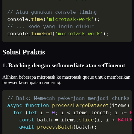
// Atau gunakan console timing
console
.
time
(
'microtask-work'
)
;
// ... kode yang ingin diukur
console
.
timeEnd
(
'microtask-work'
)
;
Solusi Praktis
1. Batching dengan setImmediate atau setTimeout
Alihkan beberapa microtask ke macrotask queue untuk memberikan
browser kesempatan rendering:
// Baik: Memecah pekerjaan menjadi chunks
async
function
processLargeDataset
(
items
)
for
(
let
 i 
=
0
;
 i 
<
 items
.
length
;
 i 
+=
B
const
 batch 
=
 items
.
slice
(
i
,
 i 
+
BATCH
await
processBatch
(
batch
)
;