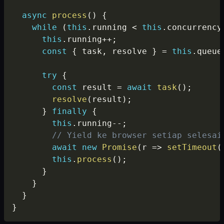
async
process
(
)
{
while
(
this
.
running 
<
this
.
concurrency
this
.
running
++
;
const
{
 task
,
 resolve 
}
=
this
.
queue
try
{
const
 result 
=
await
task
(
)
;
resolve
(
result
)
;
}
finally
{
this
.
running
--
;
// Yield ke browser setiap selesai
await
new
Promise
(
r
=>
setTimeout
(
this
.
process
(
)
;
}
}
}
}