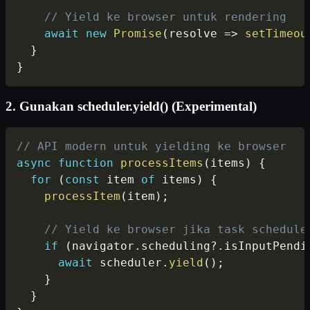
// Yield ke browser untuk rendering
await
new
Promise
(
resolve
=>
setTimeou
}
}
2. Gunakan scheduler.yield() (Experimental)
// API modern untuk yielding ke browser
async
function
processItems
(
items
)
{
for
(
const
 item 
of
 items
)
{
processItem
(
item
)
;
// Yield ke browser jika task schedule
if
(
navigator
.
scheduling
?.
isInputPendi
await
 scheduler
.
yield
(
)
;
}
}