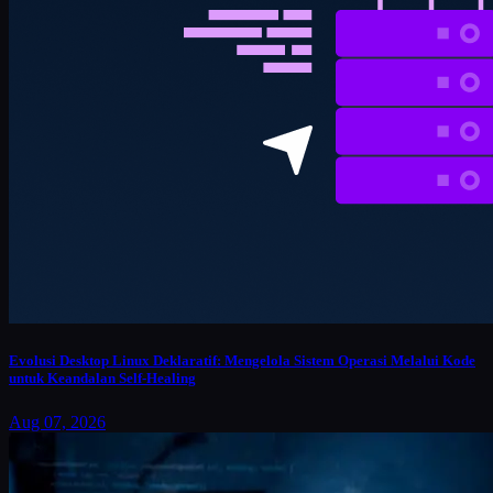
Evolusi Desktop Linux Deklaratif: Mengelola Sistem Operasi Melalui Kode
untuk Keandalan Self-Healing
Aug 07, 2026