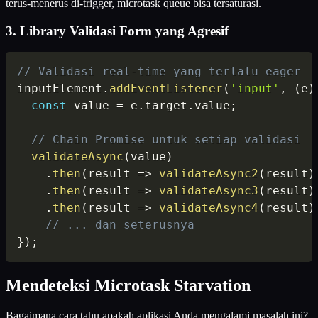
terus-menerus di-trigger, microtask queue bisa tersaturasi.
3. Library Validasi Form yang Agresif
// Validasi real-time yang terlalu eager
inputElement
.
addEventListener
(
'input'
,
(
e
)
const
 value 
=
 e
.
target
.
value
;
// Chain Promise untuk setiap validasi
validateAsync
(
value
)
.
then
(
result
=>
validateAsync2
(
result
)
.
then
(
result
=>
validateAsync3
(
result
)
.
then
(
result
=>
validateAsync4
(
result
)
// ... dan seterusnya
}
)
;
Mendeteksi Microtask Starvation
Bagaimana cara tahu apakah aplikasi Anda mengalami masalah ini?