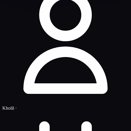
Kholil
·