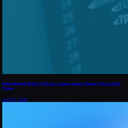
Bikin Makhluk Hidup Jadi Kode: Serunya Otomasi Biologi Sintetis Pakai
Python
Aug 05, 2026