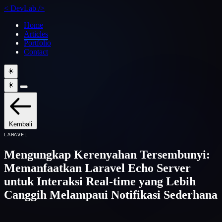
<
DevLab
/>
Home
Articles
Portfolio
Contact
☀️
☀️
Kembali
LARAVEL
Mengungkap Kerenyahan Tersembunyi:
Memanfaatkan Laravel Echo Server
untuk Interaksi Real-time yang Lebih
Canggih Melampaui Notifikasi Sederhana