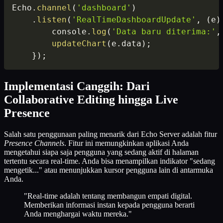
Echo
.
channel
(
'dashboard'
)
.
listen
(
'RealTimeDashboardUpdate'
,
(
e
)
        console
.
log
(
'Data baru diterima:'
,
updateChart
(
e
.
data
)
;
}
)
;
Implementasi Canggih: Dari
Collaborative Editing hingga Live
Presence
Salah satu penggunaan paling menarik dari Echo Server adalah fitur
Presence Channels
. Fitur ini memungkinkan aplikasi Anda
mengetahui siapa saja pengguna yang sedang aktif di halaman
tertentu secara real-time. Anda bisa menampilkan indikator "sedang
mengetik..." atau menunjukkan kursor pengguna lain di antarmuka
Anda.
"Real-time adalah tentang membangun empati digital.
Memberikan informasi instan kepada pengguna berarti
Anda menghargai waktu mereka."