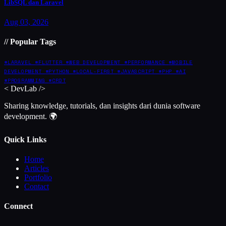
LibSQL dan Laravel
Aug 03, 2026
// Popular Tags
#LARAVEL
#FLUTTER
#WEB DEVELOPMENT
#PERFORMANCE
#MOBILE
DEVELOPMENT
#PYTHON
#LOCAL-FIRST
#JAVASCRIPT
#PHP
#AI
#PROGRAMMING
#CRDT
<
DevLab
/>
Sharing knowledge, tutorials, dan insights dari dunia software
development. 🌍
Quick Links
Home
Articles
Portfolio
Contact
Connect