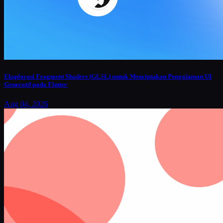
Eksplorasi Fragment Shaders (GLSL) untuk Menciptakan Pengalaman UI
Generatif pada Flutter
Aug 04, 2026