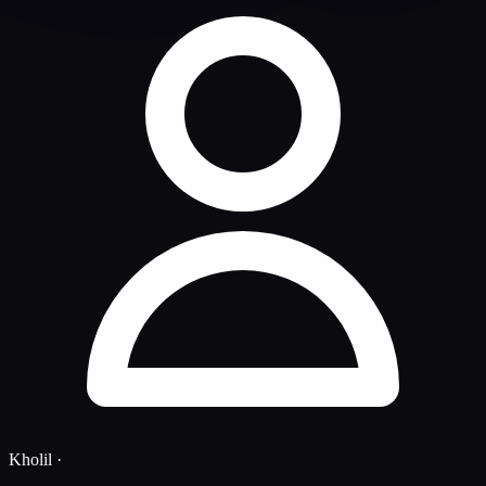
Kholil
·