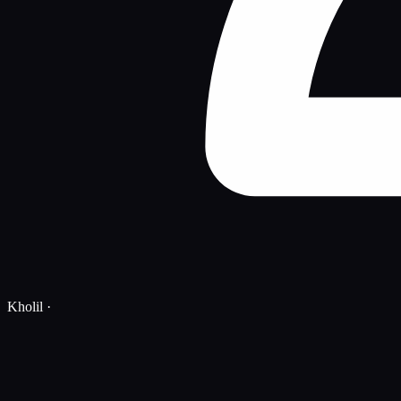
Kholil
·