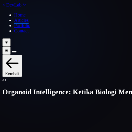
<
DevLab
/>
Home
Articles
Portfolio
Contact
☀️
☀️
Kembali
AI
Organoid Intelligence: Ketika Biologi 