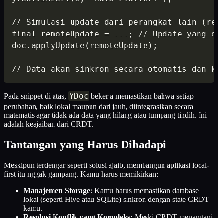
// Simulasi update dari perangkat lain (rem
final remoteUpdate = ...; // Update yang di
doc.applyUpdate(remoteUpdate);

// Data akan sinkron secara otomatis dan k
YDoc
Pada snippet di atas,
bekerja memastikan bahwa setiap
perubahan, baik lokal maupun dari jauh, diintegrasikan secara
matematis agar tidak ada data yang hilang atau tumpang tindih. Ini
adalah keajaiban dari CRDT.
Tantangan yang Harus Dihadapi
Meskipun terdengar seperti solusi ajaib, membangun aplikasi local-
first itu nggak gampang. Kamu harus memikirkan:
Manajemen Storage:
Kamu harus memastikan database
lokal (seperti Hive atau SQLite) sinkron dengan state CRDT
kamu.
Resolusi Konflik yang Kompleks:
Meski CRDT menangani