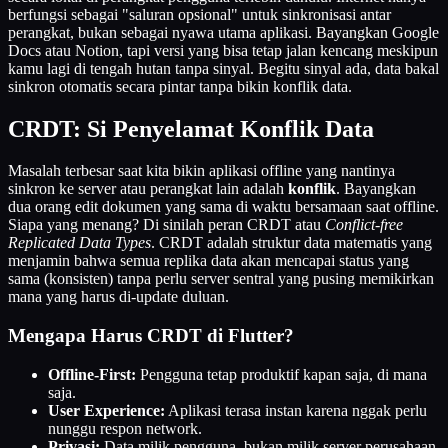
berfungsi sebagai "saluran opsional" untuk sinkronisasi antar
perangkat, bukan sebagai nyawa utama aplikasi. Bayangkan Google
Docs atau Notion, tapi versi yang bisa tetap jalan kencang meskipun
kamu lagi di tengah hutan tanpa sinyal. Begitu sinyal ada, data bakal
sinkron otomatis secara pintar tanpa bikin konflik data.
CRDT: Si Penyelamat Konflik Data
Masalah terbesar saat kita bikin aplikasi offline yang nantinya
sinkron ke server atau perangkat lain adalah
konflik
. Bayangkan
dua orang edit dokumen yang sama di waktu bersamaan saat offline.
Siapa yang menang? Di sinilah peran CRDT atau
Conflict-free
Replicated Data Types
. CRDT adalah struktur data matematis yang
menjamin bahwa semua replika data akan mencapai status yang
sama (konsisten) tanpa perlu server sentral yang pusing memikirkan
mana yang harus di-update duluan.
Mengapa Harus CRDT di Flutter?
Offline-First:
Pengguna tetap produktif kapan saja, di mana
saja.
User Experience:
Aplikasi terasa instan karena nggak perlu
nunggu respon network.
Privasi:
Data milik pengguna, bukan milik server perusahaan.