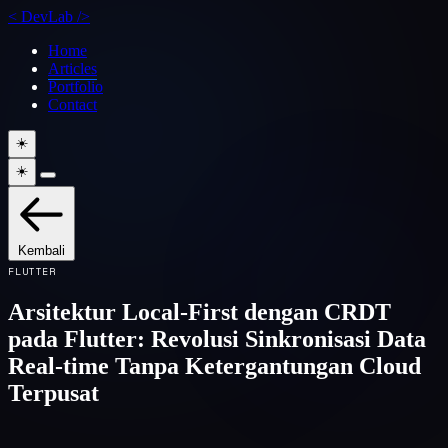
<
DevLab
/>
Home
Articles
Portfolio
Contact
☀️
☀️
Kembali
FLUTTER
Arsitektur Local-First dengan CRDT
pada Flutter: Revolusi Sinkronisasi Data
Real-time Tanpa Ketergantungan Cloud
Terpusat