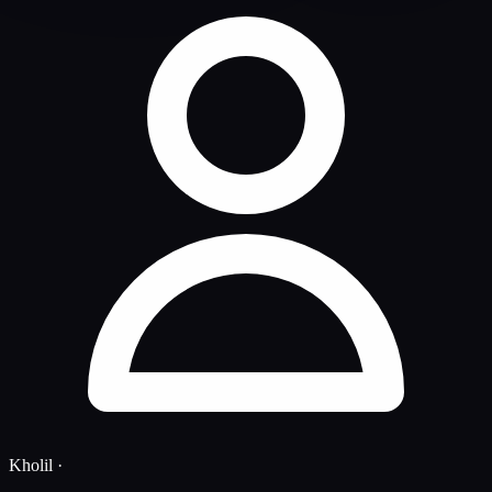
Kholil
·