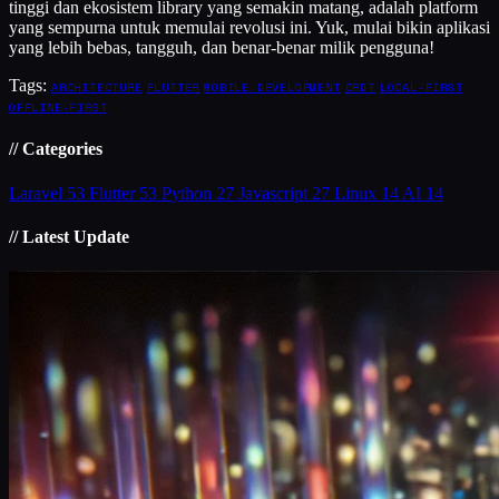
tinggi dan ekosistem library yang semakin matang, adalah platform
yang sempurna untuk memulai revolusi ini. Yuk, mulai bikin aplikasi
yang lebih bebas, tangguh, dan benar-benar milik pengguna!
Tags:
ARCHITECTURE
FLUTTER
MOBILE DEVELOPMENT
CRDT
LOCAL-FIRST
OFFLINE-FIRST
// Categories
Laravel
53
Flutter
53
Python
27
Javascript
27
Linux
14
AI
14
// Latest Update