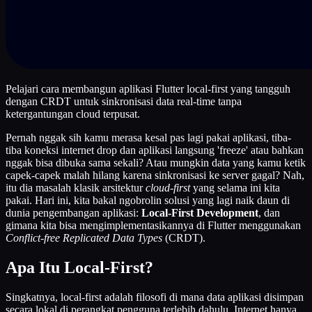
Pelajari cara membangun aplikasi Flutter local-first yang tangguh
dengan CRDT untuk sinkronisasi data real-time tanpa
ketergantungan cloud terpusat.
Pernah nggak sih kamu merasa kesal pas lagi pakai aplikasi, tiba-
tiba koneksi internet drop dan aplikasi langsung 'freeze' atau bahkan
nggak bisa dibuka sama sekali? Atau mungkin data yang kamu ketik
capek-capek malah hilang karena sinkronisasi ke server gagal? Nah,
itu dia masalah klasik arsitektur
cloud-first
yang selama ini kita
pakai. Hari ini, kita bakal ngobrolin solusi yang lagi naik daun di
dunia pengembangan aplikasi:
Local-First Development
, dan
gimana kita bisa mengimplementasikannya di Flutter menggunakan
Conflict-free Replicated Data Types
(CRDT).
Apa Itu Local-First?
Singkatnya, local-first adalah filosofi di mana data aplikasi disimpan
secara lokal di perangkat pengguna terlebih dahulu. Internet hanya