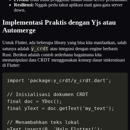
Resiliensi:
Nggak perlu takut aplikasi mati gara-gara server
down.
Implementasi Praktis dengan Yjs atau
Automerge
Untuk Flutter, ada beberapa library yang bisa kita manfaatkan, salah
y_crdt
satunya adalah
atau integrasi dengan engine berbasis
Rust. Berikut adalah contoh sederhana bagaimana kita
memanipulasi data CRDT menggunakan konsep dasar sinkronisasi
di Flutter:
import 'package:y_crdt/y_crdt.dart';

// Inisialisasi dokumen CRDT

final doc = YDoc();

final yText = doc.getText('my_text');

// Menambahkan teks lokal

yText.insert(0, 'Halo Flutter!');
