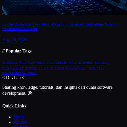
Evolusi Arsitektur Local-first: Mengambil Kembali Kedaulatan Data di
Ekosistem JavaScript
Aug 06, 2026
// Popular Tags
#LARAVEL
#FLUTTER
#WEB DEVELOPMENT
#PERFORMANCE
#MOBILE
DEVELOPMENT
#LOCAL-FIRST
#PYTHON
#JAVASCRIPT
#PHP
#AI
#PROGRAMMING
#CRDT
<
DevLab
/>
Sharing knowledge, tutorials, dan insights dari dunia software
development. 🌍
Quick Links
Home
Articles