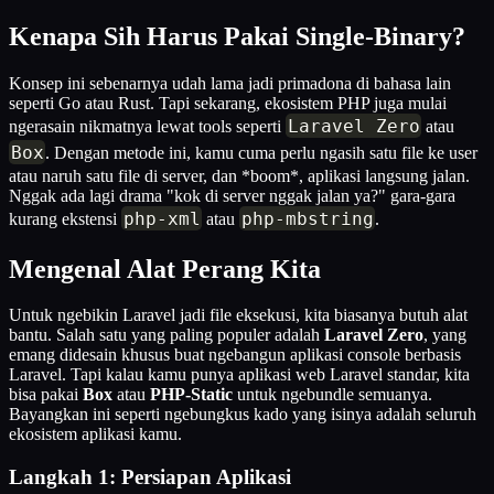
Kenapa Sih Harus Pakai Single-Binary?
Konsep ini sebenarnya udah lama jadi primadona di bahasa lain
seperti Go atau Rust. Tapi sekarang, ekosistem PHP juga mulai
Laravel Zero
ngerasain nikmatnya lewat tools seperti
atau
Box
. Dengan metode ini, kamu cuma perlu ngasih satu file ke user
atau naruh satu file di server, dan *boom*, aplikasi langsung jalan.
Nggak ada lagi drama "kok di server nggak jalan ya?" gara-gara
php-xml
php-mbstring
kurang ekstensi
atau
.
Mengenal Alat Perang Kita
Untuk ngebikin Laravel jadi file eksekusi, kita biasanya butuh alat
bantu. Salah satu yang paling populer adalah
Laravel Zero
, yang
emang didesain khusus buat ngebangun aplikasi console berbasis
Laravel. Tapi kalau kamu punya aplikasi web Laravel standar, kita
bisa pakai
Box
atau
PHP-Static
untuk ngebundle semuanya.
Bayangkan ini seperti ngebungkus kado yang isinya adalah seluruh
ekosistem aplikasi kamu.
Langkah 1: Persiapan Aplikasi